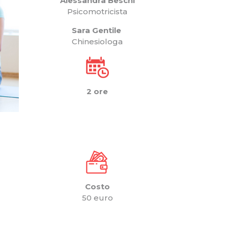
Alessandra Beschi
Psicomotricista
Sara Gentile
Chinesiologa
2 ore
Costo
50 euro