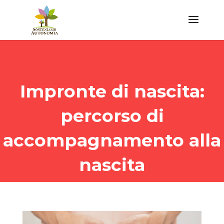
Impronte di nascita:
percorso di
accompagnamento alla
nascita