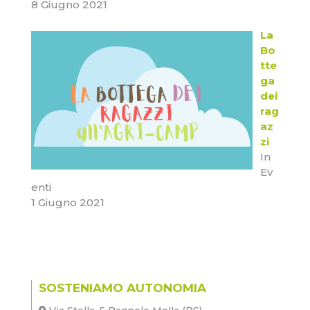
8 Giugno 2021
La
Bo
tte
ga
dei
rag
az
zi
In
Ev
enti
1 Giugno 2021
SOSTENIAMO AUTONOMIA