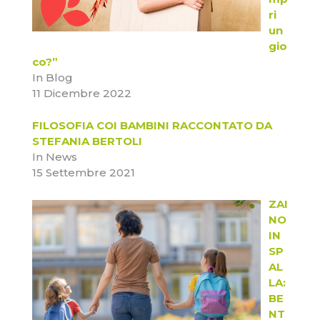
ri
un
gio
co?”
In Blog
11 Dicembre 2022
FILOSOFIA COI BAMBINI RACCONTATO DA
STEFANIA BERTOLI
In News
15 Settembre 2021
ZAI
NO
IN
SP
AL
LA:
BE
NT