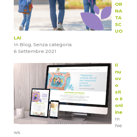
OR
NA
TA
SC
UO
LA!
In Blog, Senza categoria
6 Settembre 2021
Il
nu
ov
o
sit
o è
onl
ine
In
Ne
ws