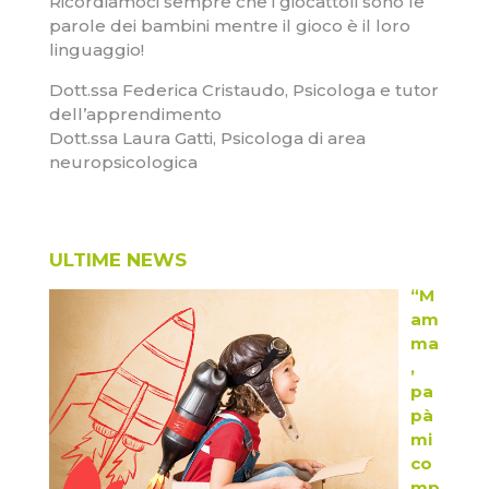
Ricordiamoci sempre che i giocattoli sono le
parole dei bambini mentre il gioco è il loro
linguaggio!
Dott.ssa Federica Cristaudo, Psicologa e tutor
dell’apprendimento
Dott.ssa Laura Gatti, Psicologa di area
neuropsicologica
ULTIME NEWS
“M
am
ma
,
pa
pà
mi
co
mp