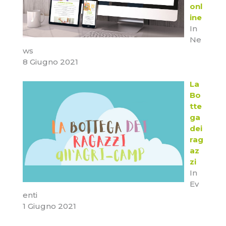
onl
ine
In
Ne
ws
8 Giugno 2021
La
Bo
tte
ga
dei
rag
az
zi
In
Ev
enti
1 Giugno 2021