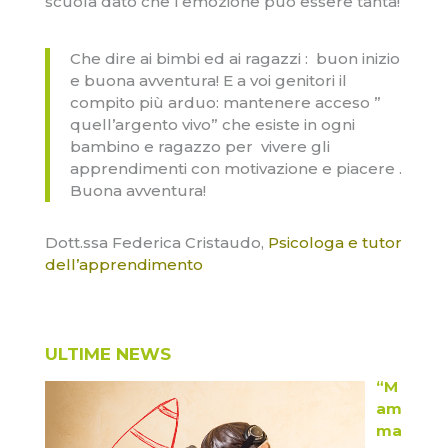
scuola dato che l’emozione può essere tanta!
Che dire ai bimbi ed ai ragazzi : buon inizio
e buona avventura! E a voi genitori il
compito più arduo: mantenere acceso ”
quell’argento vivo” che esiste in ogni
bambino e ragazzo per vivere gli
apprendimenti con motivazione e piacere .
Buona avventura!
Dott.ssa Federica Cristaudo,
Psico
loga e tutor
dell’apprendimento
ULTIME NEWS
“M
am
ma