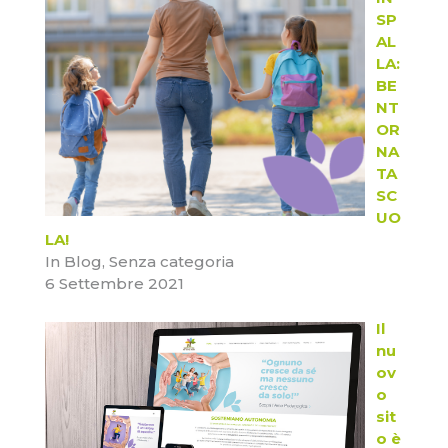
SP
AL
LA:
BE
NT
OR
NA
TA
SC
UO
LA!
In Blog, Senza categoria
6 Settembre 2021
Il
nu
ov
o
sit
o è