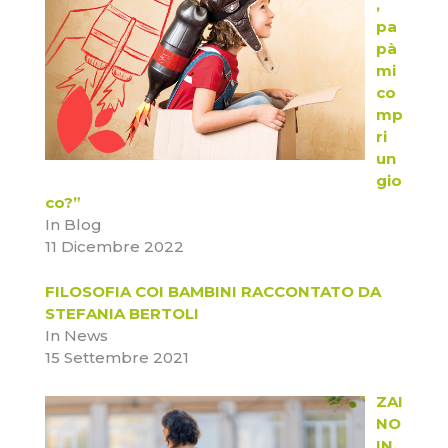
,
pa
pà
mi
co
mp
ri
un
gio
co?”
In Blog
11 Dicembre 2022
FILOSOFIA COI BAMBINI RACCONTATO DA
STEFANIA BERTOLI
In News
15 Settembre 2021
ZAI
NO
IN