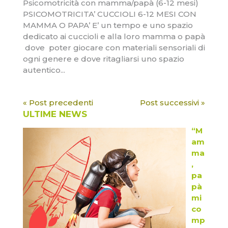
Psicomotricità con mamma/papà (6-12 mesi)
PSICOMOTRICITA’ CUCCIOLI 6-12 MESI CON
MAMMA O PAPA’ E’ un tempo e uno spazio
dedicato ai cuccioli e alla loro mamma o papà
dove poter giocare con materiali sensoriali di
ogni genere e dove ritagliarsi uno spazio
autentico...
« Post precedenti
Post successivi »
ULTIME NEWS
“M
am
ma
,
pa
pà
mi
co
mp