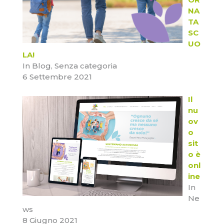
NA
TA
SC
UO
LA!
In Blog, Senza categoria
6 Settembre 2021
Il
nu
ov
o
sit
o è
onl
ine
In
Ne
ws
8 Giugno 2021