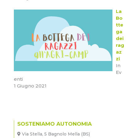
La
Bo
tte
ga
dei
rag
az
zi
In
Ev
enti
1 Giugno 2021
SOSTENIAMO AUTONOMIA
Via Stella, 5 Bagnolo Mella (BS)