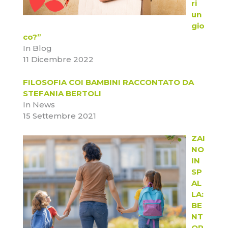
ri
un
gio
co?”
In Blog
11 Dicembre 2022
FILOSOFIA COI BAMBINI RACCONTATO DA
STEFANIA BERTOLI
In News
15 Settembre 2021
ZAI
NO
IN
SP
AL
LA:
BE
NT
OR