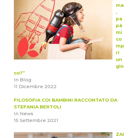
ma
,
pa
pà
mi
co
mp
ri
un
gio
co?”
In Blog
11 Dicembre 2022
FILOSOFIA COI BAMBINI RACCONTATO DA
STEFANIA BERTOLI
In News
15 Settembre 2021
ZAI