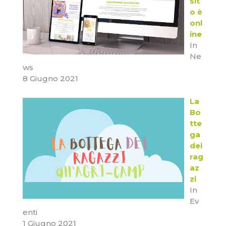
sit
o è
onl
ine
In
Ne
ws
8 Giugno 2021
La
Bo
tte
ga
dei
rag
az
zi
In
Ev
enti
1 Giugno 2021