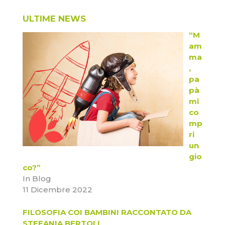
ULTIME NEWS
“M
am
ma
,
pa
pà
mi
co
mp
ri
un
gio
co?”
In Blog
11 Dicembre 2022
FILOSOFIA COI BAMBINI RACCONTATO DA
STEFANIA BERTOLI