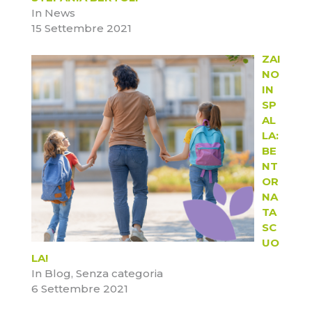
In News
15 Settembre 2021
ZAI
NO
IN
SP
AL
LA:
BE
NT
OR
NA
TA
SC
UO
LA!
In Blog, Senza categoria
6 Settembre 2021