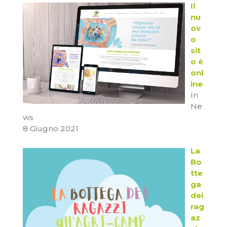
Il
nu
ov
o
sit
o è
onl
ine
In
Ne
ws
8 Giugno 2021
La
Bo
tte
ga
dei
rag
az