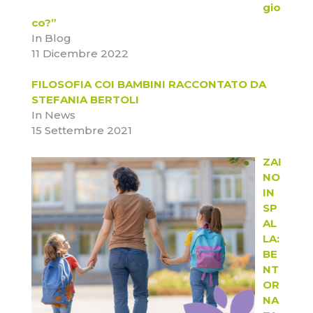
gio
co?”
In Blog
11 Dicembre 2022
FILOSOFIA COI BAMBINI RACCONTATO DA
STEFANIA BERTOLI
In News
15 Settembre 2021
ZAI
NO
IN
SP
AL
LA:
BE
NT
OR
NA