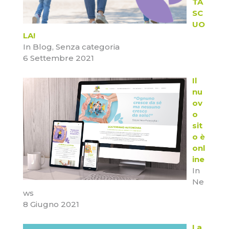
TA
SC
UO
LA!
In Blog, Senza categoria
6 Settembre 2021
Il
nu
ov
o
sit
o è
onl
ine
In
Ne
ws
8 Giugno 2021
La