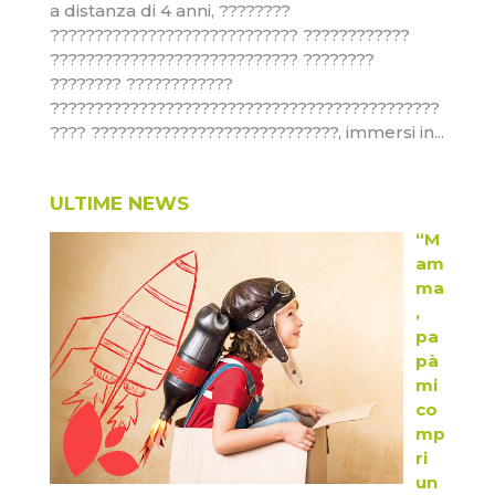
a distanza di 4 anni, ????????
???????????????????????????? ????????????
???????????????????????????? ????????
???????? ????????????
????????????????????????????????????????????
???? ????????????????????????????, immersi in...
ULTIME NEWS
“M
am
ma
,
pa
pà
mi
co
mp
ri
un